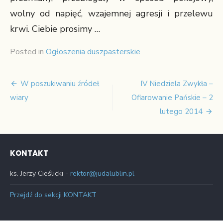
wolny od napięć, wzajemnej agresji i przelewu
krwi. Ciebie prosimy …
Posted in
Ogłoszenia duszpasterskie
W poszukiwaniu źródeł
IV Niedziela Zwykła –
Nawigacja
wiary
Ofiarowanie Pańskie – 2
wpisu
lutego 2014
KONTAKT
ks. Jerzy Cieślicki -
rektor@judalublin.pl
Przejdź do sekcji KONTAKT