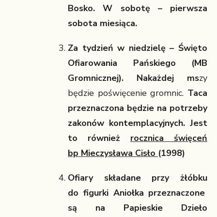
Bosko
. W sobotę – pierwsza
sobota miesiąca.
Za tydzień w niedzielę –
Święto
Ofiarowania Pańskiego (MB
Gromnicznej)
. Nakażdej ms
zy
będzie poświęcenie gromnic.
Taca
przeznaczona będzie na
potrzeby
zakonów kontemplacyjnych
. Jest
to również
rocznica święceń
bp Mieczysława Cisło
(1998)
Ofiary składane przy żłóbku
do figurki Aniołka przeznaczone
są na Papieskie Dzieło