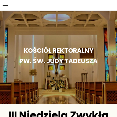
Skip
to
content
KOŚCIÓŁ REKTORALNY
PW. ŚW. JUDY TADEUSZA
III Niedziela Zwykła