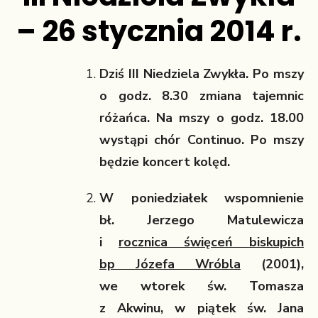
– 26 stycznia 2014 r.
Dziś
III Niedziela Zwykła
. Po mszy
o godz. 8.30 zmiana tajemnic
różańca. N
a mszy
o godz. 18.00
wystąpi chór Continuo
. Po mszy
będzie koncert kolęd.
W poniedziałek wspomnienie
bł. Jerzego Matulewicza
i
rocznica święceń biskupich
bp Józefa Wróbla
(2001),
we wtorek
św. Tomasza
z Akwinu
, w piątek
św. Jana