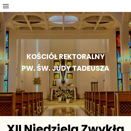
Skip
to
content
KOŚCIÓŁ REKTORALNY
PW. ŚW. JUDY TADEUSZA
XII Niedziela Zwykła