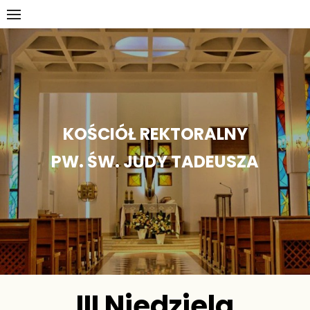
Skip
to
content
KOŚCIÓŁ REKTORALNY
PW. ŚW. JUDY TADEUSZA
III Niedziela