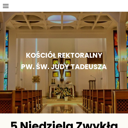
Skip
to
content
KOŚCIÓŁ REKTORALNY
PW. ŚW. JUDY TADEUSZA
5 Niedziela Zwykła