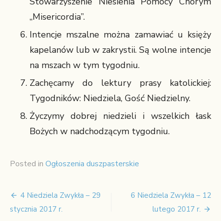
Stowarzyszenie Niesienia Pomocy Chorym
„Misericordia”.
Intencje mszalne można zamawiać u księży
kapelanów lub w zakrystii. Są wolne intencje
na mszach w tym tygodniu.
Zachęcamy do lektury prasy katolickiej:
Tygodników: Niedziela, Gość Niedzielny.
Życzymy dobrej niedzieli i wszelkich łask
Bożych w nadchodzącym tygodniu.
Posted in
Ogłoszenia duszpasterskie
4 Niedziela Zwykła – 29
6 Niedziela Zwykła – 12
Nawigacja
stycznia 2017 r.
lutego 2017 r.