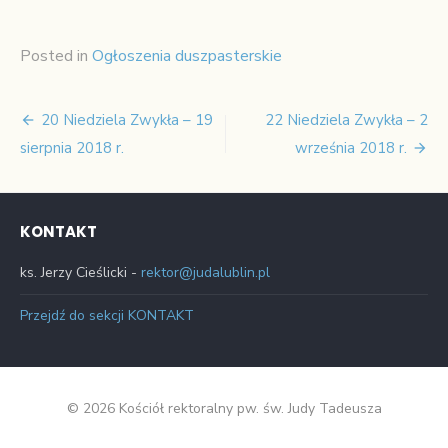
Posted in
Ogłoszenia duszpasterskie
20 Niedziela Zwykła – 19
22 Niedziela Zwykła – 2
Nawigacja
sierpnia 2018 r.
września 2018 r.
wpisu
KONTAKT
ks. Jerzy Cieślicki -
rektor@judalublin.pl
Przejdź do sekcji KONTAKT
© 2026 Kościół rektoralny pw. św. Judy Tadeusza