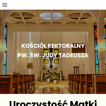
Skip
to
content
KOŚCIÓŁ REKTORALNY
PW. ŚW. JUDY TADEUSZA
Uroczystość Matki