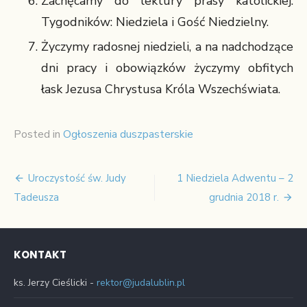
Zachęcamy do lektury prasy katolickiej:
Tygodników: Niedziela i Gość Niedzielny.
Życzymy radosnej niedzieli, a na nadchodzące
dni pracy i obowiązków życzymy obfitych
łask Jezusa Chrystusa Króla Wszechświata.
Posted in
Ogłoszenia duszpasterskie
Uroczystość św. Judy
1 Niedziela Adwentu – 2
Nawigacja
Tadeusza
grudnia 2018 r.
wpisu
KONTAKT
ks. Jerzy Cieślicki -
rektor@judalublin.pl