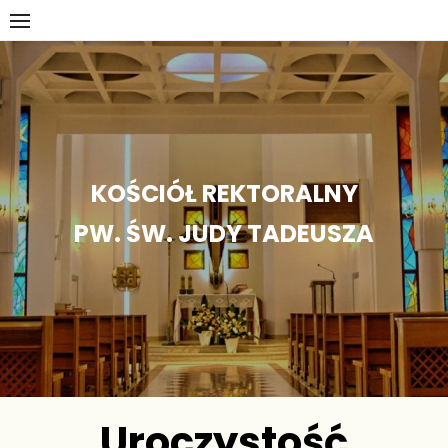
Skip
to
content
KOŚCIÓŁ REKTORALNY
PW. ŚW. JUDY TADEUSZA
Uroczystość