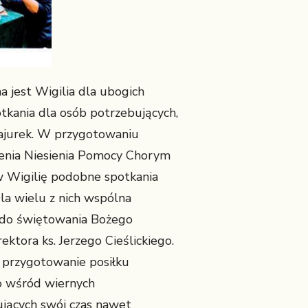
a jest Wigilia dla ubogich
otkania dla osób potrzebujących,
 Pajurek. W przygotowaniu
zenia Niesienia Pomocy Chorym
 w Wigilię podobne spotkania
Dla wielu z nich wspólna
ją do świętowania Bożego
ktora ks. Jerzego Cieślickiego.
a przygotowanie posiłku
bo wśród wiernych
rujących swój czas nawet