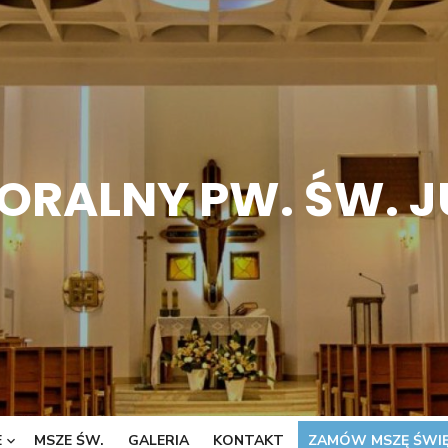
ORALNY PW. ŚW. 
E
MSZE ŚW.
GALERIA
KONTAKT
ZAMÓW MSZĘ ŚWI