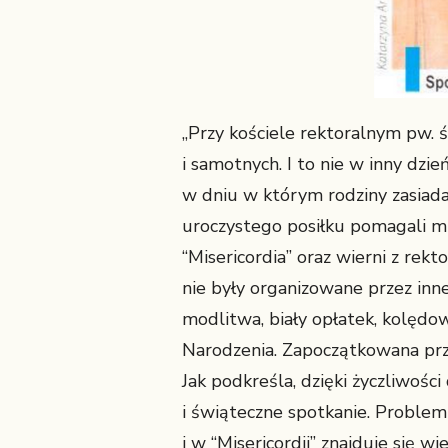
„Przy kościele rektoralnym pw. 
i samotnych. I to nie w inny dzi
w dniu w którym rodziny zasiada
uroczystego posiłku pomagali m
“Misericordia” oraz wierni z rek
nie były organizowane przez inne
modlitwa, biały opłatek, kolędow
Narodzenia. Zapoczątkowana prze
Jak podkreśla, dzięki życzliwośc
i świąteczne spotkanie. Proble
i w “Misericordii” znajduje się 