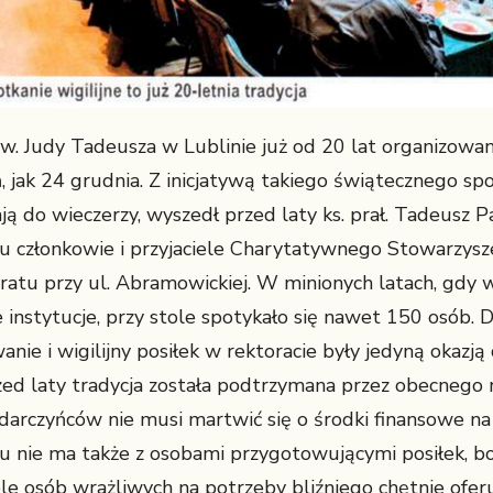
św. Judy Tadeusza w Lublinie już od 20 lat organizowan
eń, jak 24 grudnia. Z inicjatywą takiego świątecznego sp
ją do wieczerzy, wyszedł przed laty ks. prał. Tadeusz
u członkowie i przyjaciele Charytatywnego Stowarzys
toratu przy ul. Abramowickiej. W minionych latach, gdy
 instytucje, przy stole spotykało się nawet 150 osób. 
anie i wigilijny posiłek w rektoracie były jedyną okaz
d laty tradycja została podtrzymana przez obecnego re
i darczyńców nie musi martwić się o środki finansowe n
mu nie ma także z osobami przygotowującymi posiłek, 
wiele osób wrażliwych na potrzeby bliźniego chętnie ofe