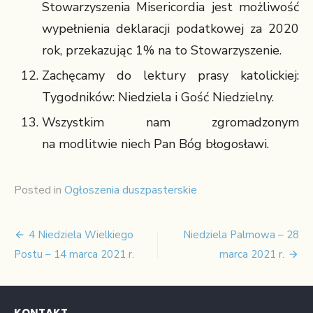
Stowarzyszenia Misericordia jest możliwość
wypełnienia deklaracji podatkowej za 2020
rok, przekazując 1% na to Stowarzyszenie.
Zachęcamy do lektury prasy katolickiej:
Tygodników: Niedziela i Gość Niedzielny.
Wszystkim nam zgromadzonym
na modlitwie niech Pan Bóg błogosławi.
Posted in
Ogłoszenia duszpasterskie
4 Niedziela Wielkiego
Niedziela Palmowa – 28
Nawigacja
Postu – 14 marca 2021 r.
marca 2021 r.
wpisu
KONTAKT