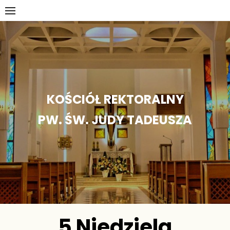
Skip
to
content
KOŚCIÓŁ REKTORALNY
PW. ŚW. JUDY TADEUSZA
5 Niedziela