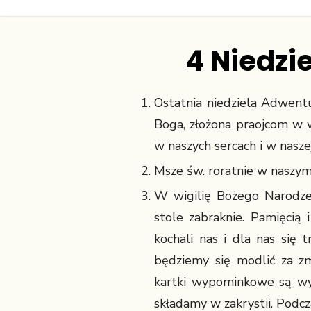
4 Niedzi
Ostatnia niedziela Adwentu
Boga, złożona praojcom w 
w naszych sercach i w nasze
Msze św. roratnie w naszym
W wigilię Bożego Narodzen
stole zabraknie. Pamięcią
kochali nas i dla nas się 
będziemy się modlić za zm
kartki wypominkowe są wył
składamy w zakrystii. Podcz