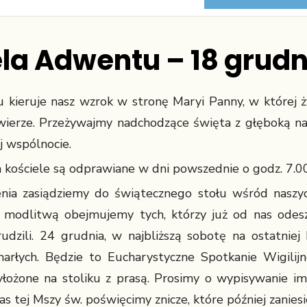
ela Adwentu – 18 grudni
 kieruje nasz wzrok w stronę Maryi Panny, w której ż
wierze. Przeżywajmy nadchodzące święta z głęboką na
j wspólnocie.
 kościele są odprawiane w dni powszednie o godz. 7.00
ia zasiądziemy do świątecznego stołu wśród naszych
 i modlitwą obejmujemy tych, którzy już od nas odesz
trudzili. 24 grudnia, w najbliższą sobotę na ostatniej
arłych. Będzie to Eucharystyczne Spotkanie Wigilijn
ożone na stoliku z prasą. Prosimy o wypisywanie imi
as tej Mszy św. poświęcimy znicze, które później zanies