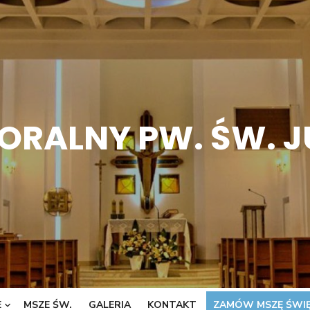
ORALNY PW. ŚW. 
E
MSZE ŚW.
GALERIA
KONTAKT
ZAMÓW MSZĘ ŚWI