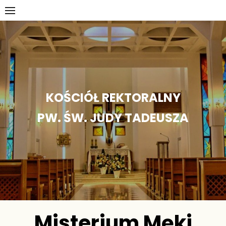
Skip
to
content
KOŚCIÓŁ REKTORALNY
PW. ŚW. JUDY TADEUSZA
Misterium Męki