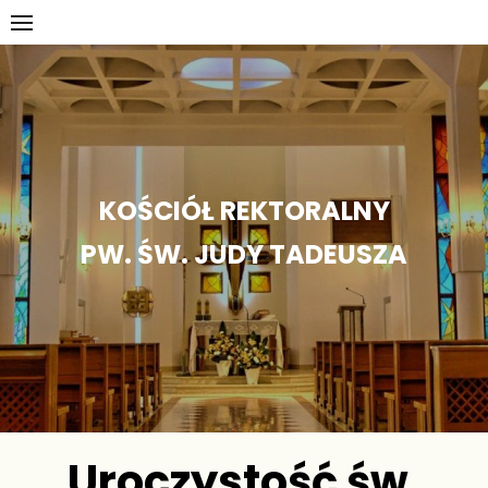
Skip
to
content
KOŚCIÓŁ REKTORALNY
PW. ŚW. JUDY TADEUSZA
Uroczystość św.