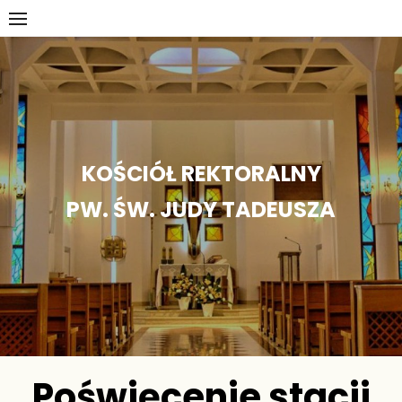
Skip
to
content
KOŚCIÓŁ REKTORALNY
PW. ŚW. JUDY TADEUSZA
Poświęcenie stacji