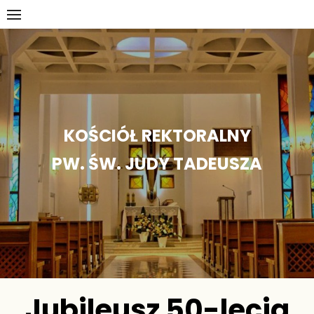
Skip
to
content
KOŚCIÓŁ REKTORALNY
PW. ŚW. JUDY TADEUSZA
Jubileusz 50-lecia