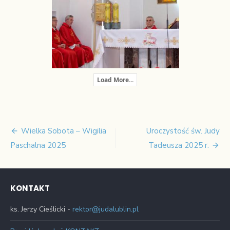
Load More...
Wielka Sobota – Wigilia
Uroczystość św. Judy
Nawigacja
Paschalna 2025
Tadeusza 2025 r.
wpisu
KONTAKT
ks. Jerzy Cieślicki -
rektor@judalublin.pl