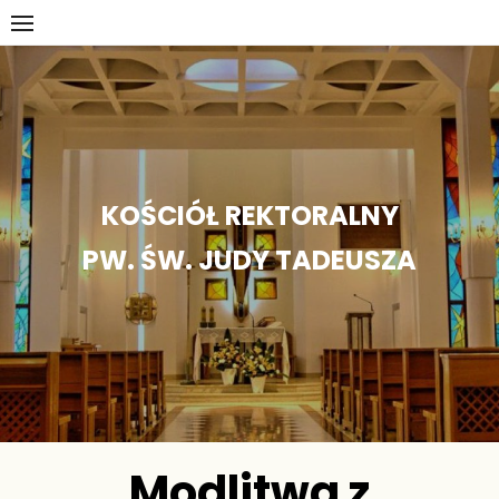
Skip
to
content
KOŚCIÓŁ REKTORALNY
PW. ŚW. JUDY TADEUSZA
Modlitwa z