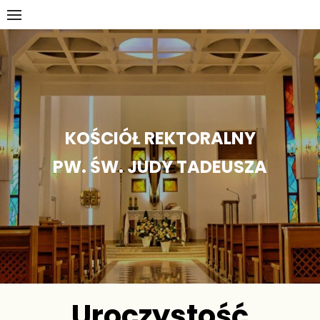
Skip
to
content
KOŚCIÓŁ REKTORALNY
PW. ŚW. JUDY TADEUSZA
Uroczystość