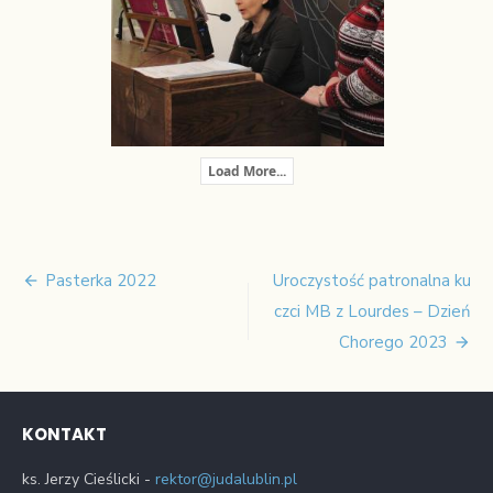
Load More...
Pasterka 2022
Uroczystość patronalna ku
Nawigacja
czci MB z Lourdes – Dzień
wpisu
Chorego 2023
KONTAKT
ks. Jerzy Cieślicki -
rektor@judalublin.pl