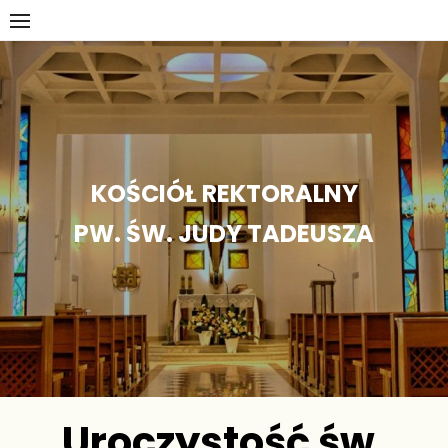
Skip
to
content
KOŚCIÓŁ REKTORALNY
PW. ŚW. JUDY TADEUSZA
Uroczystość św.