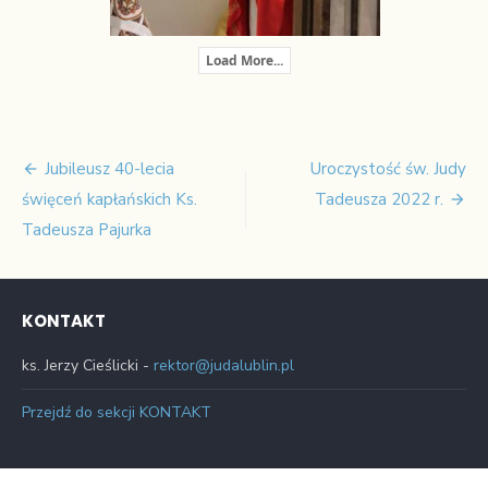
Load More...
Jubileusz 40-lecia
Uroczystość św. Judy
Nawigacja
święceń kapłańskich Ks.
Tadeusza 2022 r.
wpisu
Tadeusza Pajurka
KONTAKT
ks. Jerzy Cieślicki -
rektor@judalublin.pl
Przejdź do sekcji KONTAKT