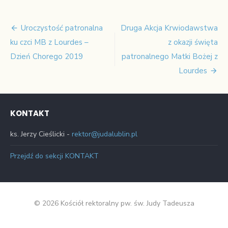
Uroczystość patronalna
Druga Akcja Krwiodawstwa
Nawigacja
ku czci MB z Lourdes –
z okazji święta
wpisu
Dzień Chorego 2019
patronalnego Matki Bożej z
Lourdes
KONTAKT
ks. Jerzy Cieślicki -
rektor@judalublin.pl
Przejdź do sekcji KONTAKT
© 2026 Kościół rektoralny pw. św. Judy Tadeusza