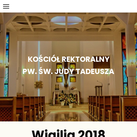
Skip
to
content
KOŚCIÓŁ REKTORALNY
PW. ŚW. JUDY TADEUSZA
Wigilia 2018